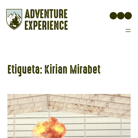
Saltar
al
Instagr
Face
You
contenido
Etiqueta:
Kirian Mirabet