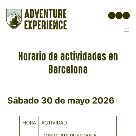
Saltar
al
Instagr
Face
You
contenido
Horario de actividades en
Barcelona
Sábado 30 de mayo 2026
HORA
ACTIVIDAD
APERTURA PUERTAS A