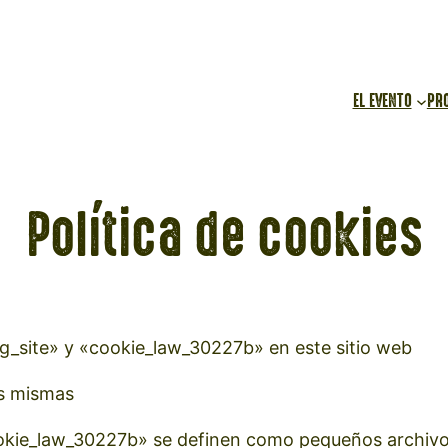
EL EVENTO
PR
Política de cookies
g_site» y «cookie_law_30227b» en este sitio web
as mismas
okie_law_30227b» se definen como pequeños archivos 