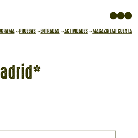
Instagr
Face
You
OGRAMA
PRUEBAS
ENTRADAS
ACTIVIDADES
MAGAZINE
MI CUENTA
Madrid*